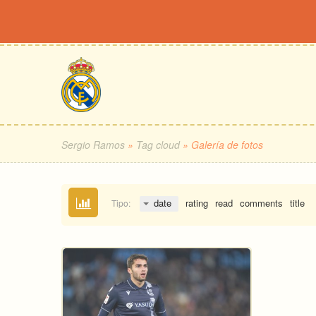
Sergio Ramos
»
Tag cloud
» Galería de fotos
date
rating
read
comments
title
Tipo: