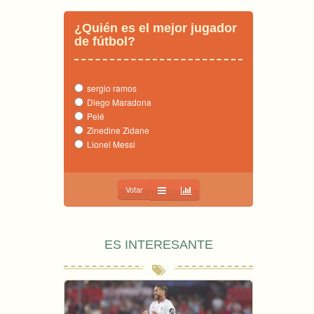
¿Quién es el mejor jugador
de fútbol?
sergio ramos
Diego Maradona
Pelé
Zinedine Zidane
Lionel Messi
Votar
ES INTERESANTE